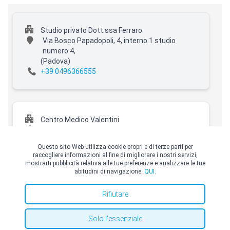
Studio privato Dott.ssa Ferraro
Via Bosco Papadopoli, 4, interno 1 studio
numero 4,
(Padova)
+39 0496366555
Centro Medico Valentini
Piazzetta Conciapelli, 23,
(Padova)
+39 0496366557
Questo sito Web utilizza cookie propri e di terze parti per
raccogliere informazioni al fine di migliorare i nostri servizi,
mostrarti pubblicità relativa alle tue preferenze e analizzare le tue
abitudini di navigazione.
QUI.
Diagnostica Pavanello
© Copyright Top Doctors 2026. All Right Reserved. Designed and Developed by
Rifiutare
Top Doctors |
Termini e condizioni
|
Politica sui cookie
|
politica sulla riservatezza
Via Bologna, 5A, Mira,
(Mira)
+39 0418040106
Solo l'essenziale