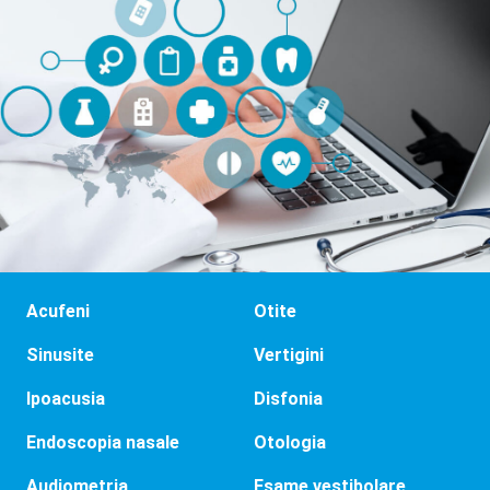
Acufeni
Otite
Sinusite
Vertigini
Ipoacusia
Disfonia
Endoscopia nasale
Otologia
Audiometria
Esame vestibolare