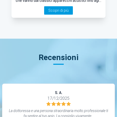
che vanno dai classici apparecchi acustici fino agli
impianti acustici per chirurgia ricostruttiva, i quali
Scopri di più
hanno dimostrato di ottenere ottimi risultati
Recensioni
S. A.
17/12/2025
La dottoressa e una persona straordinaria molto professionale ti
fa sentire al tuo agio. La consiglio vivamente...